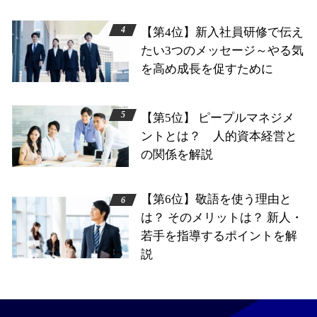
【第4位】新入社員研修で伝え
たい3つのメッセージ～やる気
を高め成長を促すために
【第5位】 ピープルマネジメ
ントとは？ 人的資本経営と
の関係を解説
【第6位】敬語を使う理由と
は？ そのメリットは？ 新人・
若手を指導するポイントを解
説