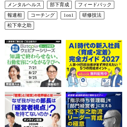
メンタルヘルス
部下育成
フィードバック
報連相
コーチング
1on1
研修技法
松下幸之助