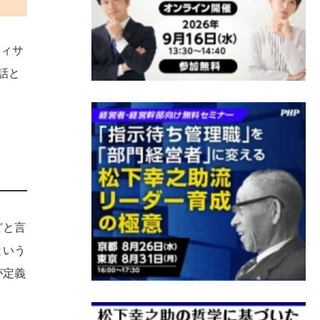
フィサ
話と
どと言
という
が定義