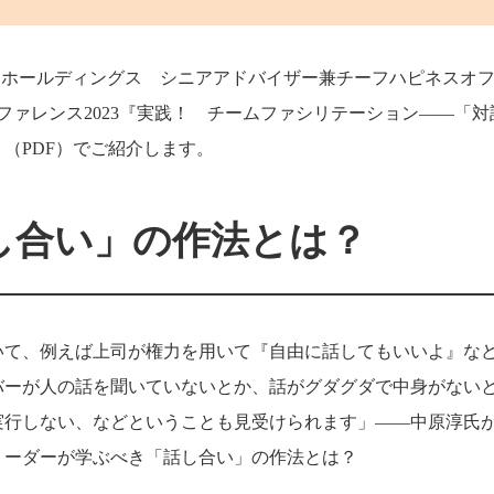
Sホールディングス シニアアドバイザー兼チーフハピネスオ
ンファレンス2023『実践！ チームファシリテーション――「対
（PDF）でご紹介します。
し合い」の作法とは？
いて、例えば上司が権力を用いて『自由に話してもいいよ』な
バーが人の話を聞いていないとか、話がグダグダで中身がない
実行しない、などということも見受けられます」――中原淳氏
リーダーが学ぶべき「話し合い」の作法とは？