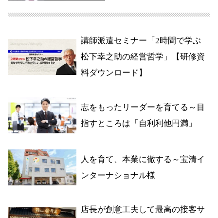
講師派遣セミナー「2時間で学ぶ
松下幸之助の経営哲学」【研修資
料ダウンロード】
志をもったリーダーを育てる～目
指すところは「自利利他円満」
人を育て、本業に徹する～宝清イ
ンターナショナル様
店長が創意工夫して最高の接客サ