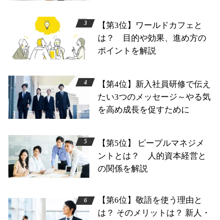
【第3位】ワールドカフェと
は？ 目的や効果、進め方の
ポイントを解説
【第4位】新入社員研修で伝え
たい3つのメッセージ～やる気
を高め成長を促すために
【第5位】 ピープルマネジメ
ントとは？ 人的資本経営と
の関係を解説
【第6位】敬語を使う理由と
は？ そのメリットは？ 新人・