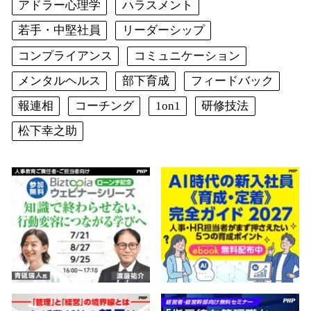
アドラー心理学
ハラスメント
若手・中堅社員
リーダーシップ
コンプライアンス
コミュニケーション
メンタルヘルス
部下育成
フィードバック
報連相
コーチング
1on1
研修技法
松下幸之助