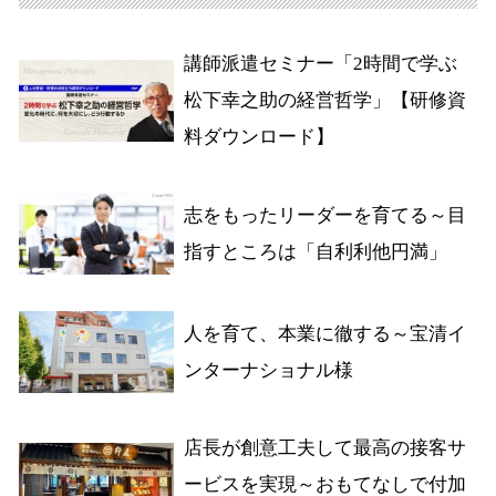
講師派遣セミナー「2時間で学ぶ
松下幸之助の経営哲学」【研修資
料ダウンロード】
志をもったリーダーを育てる～目
指すところは「自利利他円満」
人を育て、本業に徹する～宝清イ
ンターナショナル様
店長が創意工夫して最高の接客サ
ービスを実現～おもてなしで付加