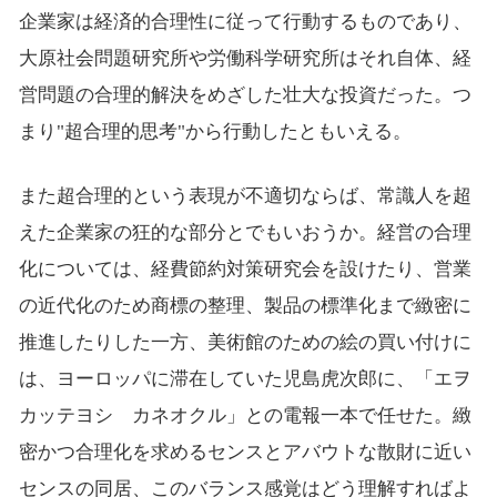
企業家は経済的合理性に従って行動するものであり、
大原社会問題研究所や労働科学研究所はそれ自体、経
営問題の合理的解決をめざした壮大な投資だった。つ
まり"超合理的思考"から行動したともいえる。
また超合理的という表現が不適切ならば、常識人を超
えた企業家の狂的な部分とでもいおうか。経営の合理
化については、経費節約対策研究会を設けたり、営業
の近代化のため商標の整理、製品の標準化まで緻密に
推進したりした一方、美術館のための絵の買い付けに
は、ヨーロッパに滞在していた児島虎次郎に、「エヲ
カッテヨシ カネオクル」との電報一本で任せた。緻
密かつ合理化を求めるセンスとアバウトな散財に近い
センスの同居、このバランス感覚はどう理解すればよ