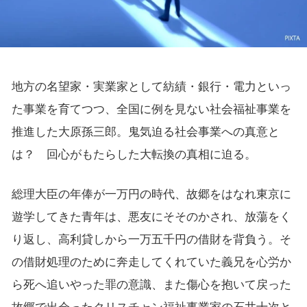
地方の名望家・実業家として紡績・銀行・電力といっ
た事業を育てつつ、全国に例を見ない社会福祉事業を
推進した大原孫三郎。鬼気迫る社会事業への真意と
は？ 回心がもたらした大転換の真相に迫る。
総理大臣の年俸が一万円の時代、故郷をはなれ東京に
遊学してきた青年は、悪友にそそのかされ、放蕩をく
り返し、高利貸しから一万五千円の借財を背負う。そ
の借財処理のために奔走してくれていた義兄を心労か
ら死へ追いやった罪の意識、また傷心を抱いて戻った