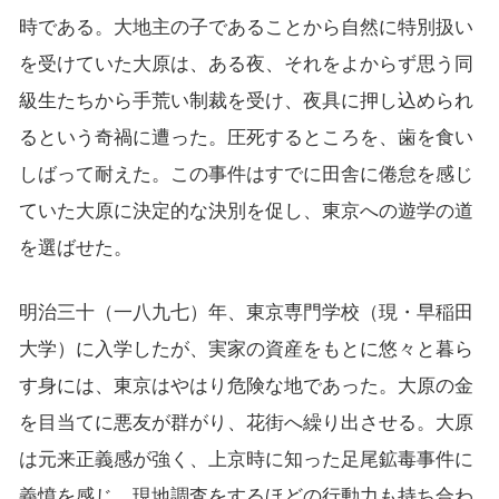
時である。大地主の子であることから自然に特別扱い
を受けていた大原は、ある夜、それをよからず思う同
級生たちから手荒い制裁を受け、夜具に押し込められ
るという奇禍に遭った。圧死するところを、歯を食い
しばって耐えた。この事件はすでに田舎に倦怠を感じ
ていた大原に決定的な決別を促し、東京への遊学の道
を選ばせた。
明治三十（一八九七）年、東京専門学校（現・早稲田
大学）に入学したが、実家の資産をもとに悠々と暮ら
す身には、東京はやはり危険な地であった。大原の金
を目当てに悪友が群がり、花街へ繰り出させる。大原
は元来正義感が強く、上京時に知った足尾鉱毒事件に
義憤を感じ、現地調査をするほどの行動力も持ち合わ