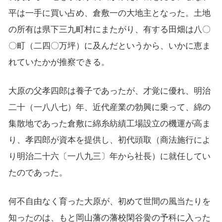
平は一手に買い占め、倉敷一の大地主となった。土地
の所有は県下三九町村にまたがり、有する田畑は八〇
〇町（二四〇万坪）に及んだというから、いかに恵ま
れていたかが推察できる。
大原の父孝四郎は養子であったが、才覚に優れ、明治
二十（一八八七）年、近代産業の勃興に乗って、綿の
集散地であった倉敷に綿糸紡績工場設立の機運が高ま
り、孝四郎が資本を提供し、初代頭取（商法施行によ
り明治二十六〔一八九三〕年から社長）に就任してい
たのであった。
何不自由なく育った大原が、初めて世間の風当たりを
知ったのは、もと岡山藩の藩校閑谷黌の予科に入った