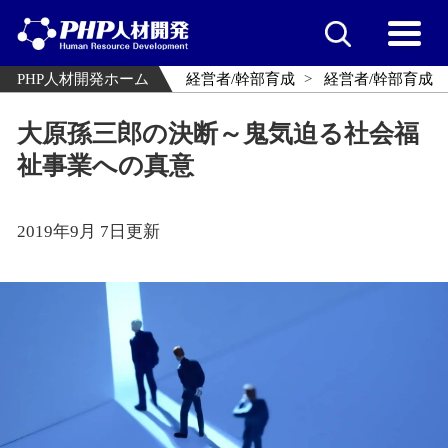
PHP人材開発ホーム
経営者/幹部育成
経営者/幹部育成
大原孫三郎の決断～鬼気迫る社会福
祉事業への真意
2019年9月 7日更新