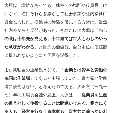
大原は、増益があっても、株主への増配や役員賞与に
回さず、逆にそれらを減らして社会事業や社内福祉に
資金投入した。従業員の待遇を優先する方針は、当然
社内外からも反発があった。そのたびに大原は
「わし
の眼は十年先が見える。十年経てば世人もわしのやっ
た意味がわかる」
と目先の価値観、自分本位の価値観
に捉われないようにと周囲を説得した。
また彼独自の企業観として、
「企業とは資本と労働の
協同の作業場」
であると主張していた。資本家と労働
者に優劣はない、と考えたのである。大正六（一九一
七）年の工場長会議の席上、大原は、
「従業員を生産
の道具として使役することは間違いである。働きにく
る人も、経営を行なう資本家も、双方共に偏らない利