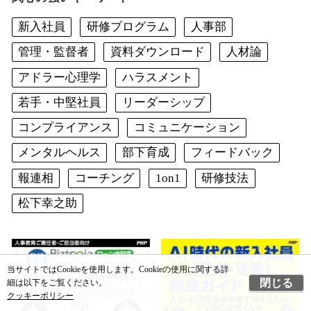
新入社員
研修プログラム
人事部
管理・監督者
資料ダウンロード
人材論
アドラー心理学
ハラスメント
若手・中堅社員
リーダーシップ
コンプライアンス
コミュニケーション
メンタルヘルス
部下育成
フィードバック
報連相
コーチング
1on1
研修技法
松下幸之助
当サイトではCookieを使用します。Cookieの使用に関する詳
閉じる
細は以下をご覧ください。
クッキーポリシー