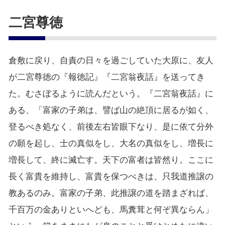
二宮尊徳
倉敷に戻り、自責の日々を過ごしていた大原に、友人
が二宮尊徳の『報徳記』『二宮翁夜話』を送ってき
た。むさぼるように読んだという。『二宮翁夜話』に
ある、「富家の子弟は、譬ば山の絶頂に居るが如く、
登るべき処なく、前後左右皆眼下なり、是に依て分外
の願を起し、士の真似をし、大名の真似をし、増長に
増長して、終に滅亡す。天下の富者は皆然り。ここに
長く富貴を維持し、富貴を保つべきは、只我道推譲の
教あるのみ。富家の子弟、此推譲の道を踏まざれば、
千百万の金ありといへども、馬糞茸と何ぞ異ならん」