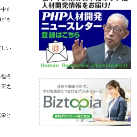
を中止
雨がも
貧しい
ら指導
科正之
繁栄と