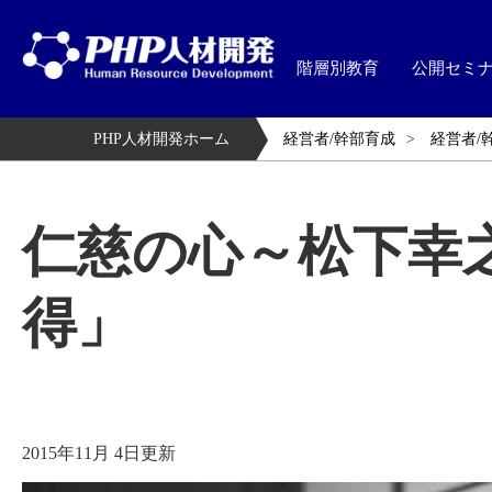
階層別教育
公開セミ
PHP人材開発ホーム
経営者/幹部育成
経営者/
仁慈の心～松下幸
得」
2015年11月 4日更新