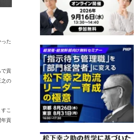
かった
ちで貢
正之の
ますこ
間年貢