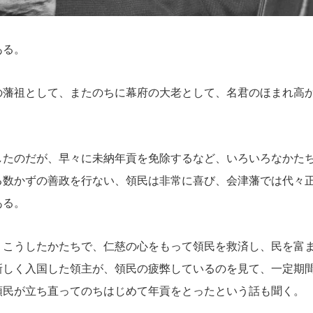
ある。
の藩祖として、またのちに幕府の大老として、名君のほまれ高
したのだが、早々に未納年貢を免除するなど、いろいろなかた
る数かずの善政を行ない、領民は非常に喜び、会津藩では代々
ある。
、こうしたかたちで、仁慈の心をもって領民を救済し、民を富
新しく入国した領主が、領民の疲弊しているのを見て、一定期
領民が立ち直ってのちはじめて年貢をとったという話も聞く。