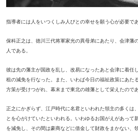
指導者には人をいつくしみ人びとの幸せを願う心が必要で
保科正之は、徳川三代将軍家光の異母弟にあたり、会津藩
人である。
彼は先の藩主が国政を乱し、改易になったあと会津に着任
租の減免を行なった。また、いわば今日の福祉政策にあた
方策が受けつがれ、幕末まで東北の雄藩として栄えたので
正之にかぎらず、江戸時代に名君といわれた領主の多くは
とを心がけていたといわれる。いわゆるお国がえがあって
を減免し、その間は豪商などに借金して財政をまかない、