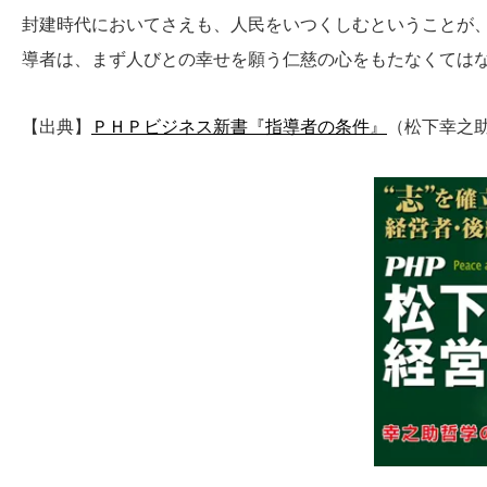
封建時代においてさえも、人民をいつくしむということが
導者は、まず人びとの幸せを願う仁慈の心をもたなくては
【出典】
ＰＨＰビジネス新書『指導者の条件』
（
松下幸之