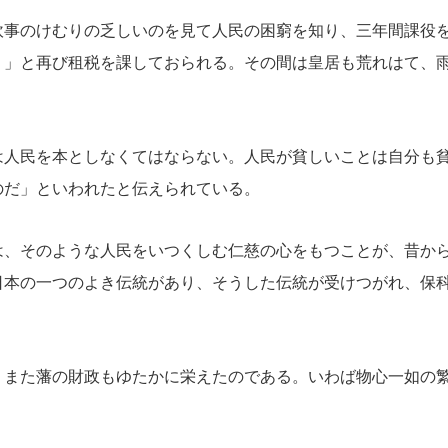
炊事のけむりの乏しいのを見て人民の困窮を知り、三年間課役
り」と再び租税を課しておられる。その間は皇居も荒れはて、
は人民を本としなくてはならない。人民が貧しいことは自分も
のだ」といわれたと伝えられている。
は、そのような人民をいつくしむ仁慈の心をもつことが、昔か
日本の一つのよき伝統があり、そうした伝統が受けつがれ、保
、また藩の財政もゆたかに栄えたのである。いわば物心一如の