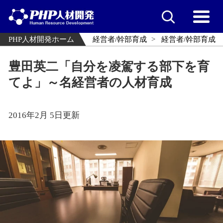
PHP人材開発ホーム
経営者/幹部育成
経営者/幹部育成
豊田英二「自分を凌駕する部下を育
てよ」～名経営者の人材育成
2016年2月 5日更新