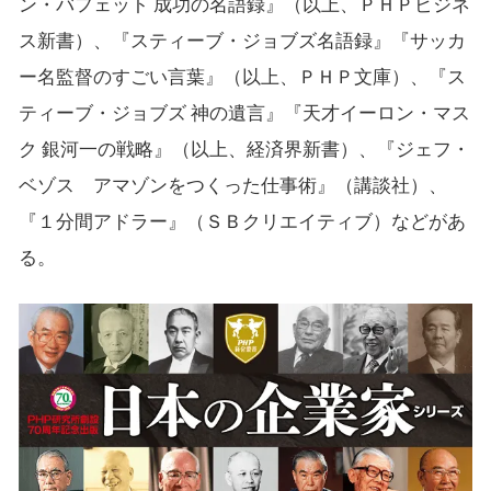
ン・バフェット 成功の名語録』（以上、ＰＨＰビジネ
ス新書）、『スティーブ・ジョブズ名語録』『サッカ
ー名監督のすごい言葉』（以上、ＰＨＰ文庫）、『ス
ティーブ・ジョブズ 神の遺言』『天才イーロン・マス
ク 銀河一の戦略』（以上、経済界新書）、『ジェフ・
ベゾス アマゾンをつくった仕事術』（講談社）、
『１分間アドラー』（ＳＢクリエイティブ）などがあ
る。