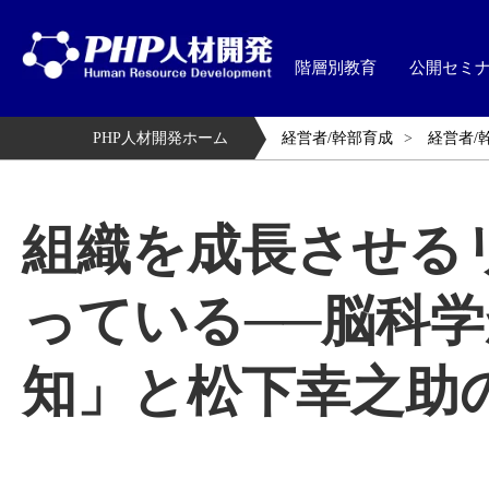
階層別教育
公開セミ
PHP人材開発ホーム
経営者/幹部育成
経営者/
組織を成長させる
っている──脳科
知」と松下幸之助