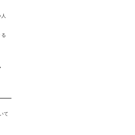
い人
きる
す
いて