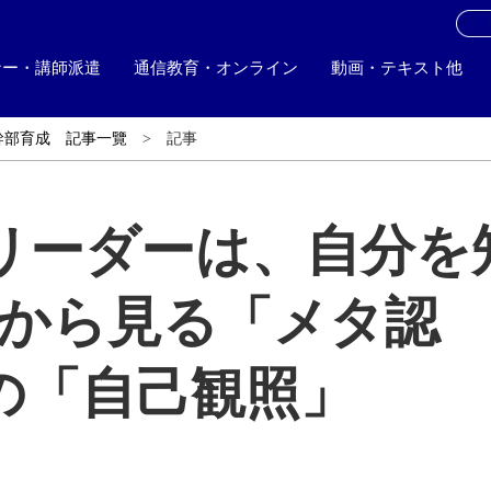
お
ナー・講師派遣
通信教育・オンライン
動画・テキスト他
幹部育成 記事一覽
記事
リーダーは、自分を
学から見る「メタ認
の「自己観照」