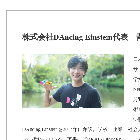
株式会社DAncing Einstei
日
サ
学
Ne
分
術
い
DAncing Einsteinを2014年に創設。学校
ンに携わっている。著書に『BRAINDRIVEN』