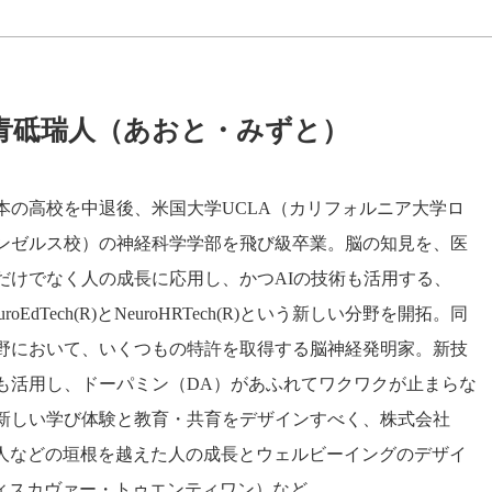
n代表 青砥瑞人（あおと・みずと）
本の高校を中退後、米国大学UCLA（カリフォルニア大学ロ
ンゼルス校）の神経科学学部を飛び級卒業。脳の知見を、医
だけでなく人の成長に応用し、かつAIの技術も活用する、
uroEdTech(R)とNeuroHRTech(R)という新しい分野を開拓。同
野において、いくつもの特許を取得する脳神経発明家。新技
も活用し、ドーパミン（DA）があふれてワクワクが止まらな
新しい学び体験と教育・共育をデザインすべく、株式会社
、企業、社会人などの垣根を越えた人の成長とウェルビーイングのデザイ
（ディスカヴァー・トゥエンティワン）など。