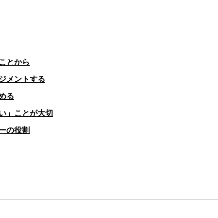
ことから
ジメントする
める
い」ことが大切
ーの役割