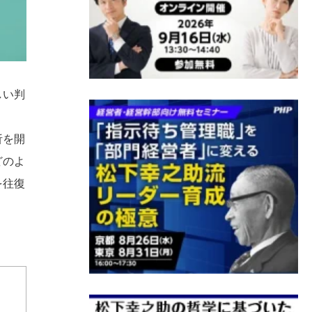
しい判
。
析を開
どのよ
を往復