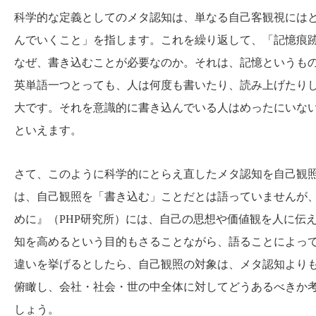
科学的な定義としてのメタ認知は、単なる自己客観視には
んでいくこと」を指します。これを繰り返して、「記憶痕
なぜ、書き込むことが必要なのか。それは、記憶というも
英単語一つとっても、人は何度も書いたり、読み上げたり
大です。それを意識的に書き込んでいる人はめったにいな
といえます。
さて、このように科学的にとらえ直したメタ認知を自己観照
は、自己観照を「書き込む」ことだとは語っていませんが
めに』（PHP研究所）には、自己の思想や価値観を人に伝
知を高めるという目的もさることながら、語ることによっ
違いを挙げるとしたら、自己観照の対象は、メタ認知より
俯瞰し、会社・社会・世の中全体に対してどうあるべきか
しょう。