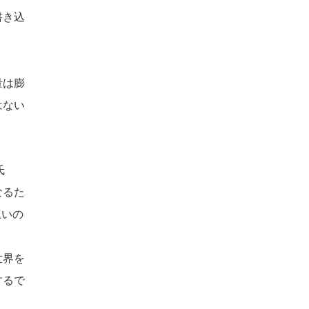
書き込
量は膨
はない
氏
なるた
互いの
世界を
するで