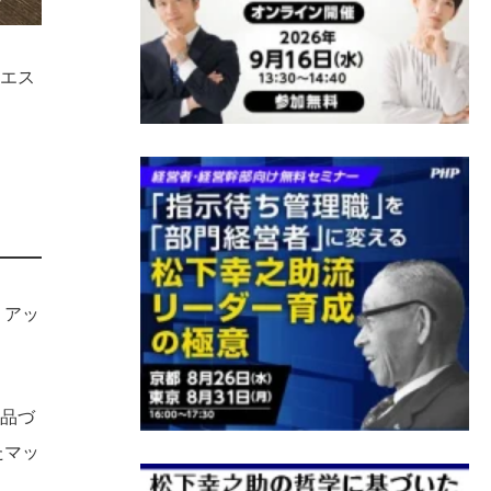
なエス
、アッ
製品づ
たマッ