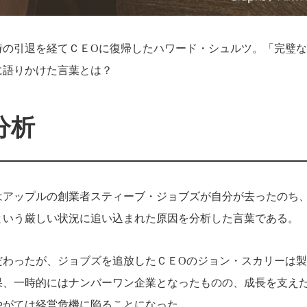
時の引退を経てＣＥОに復帰したハワード・シュルツ。「完璧
に語りかけた言葉とは？
分析
はアップルの創業者スティーブ・ジョブズが自分が去ったのち
という厳しい状況に追い込まれた原因を分析した言葉である。
だわったが、ジョブズを追放したＣＥОのジョン・スカリーは
果、一時的にはナンバーワン企業となったものの、成長を支え
やがては経営危機に陥ることになった。