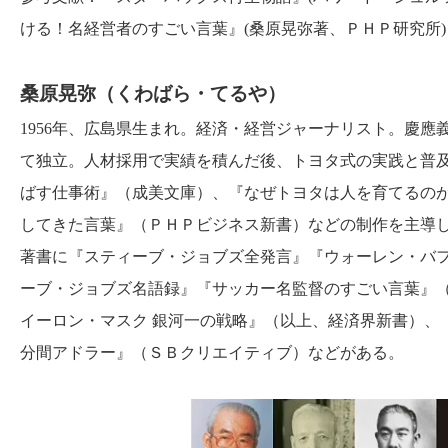
ける！名経営者のすごい言葉』(桑原晃弥著、ＰＨＰ研究所)
桑原晃弥（くわばら・てるや）
1956年、広島県生まれ。経済・経営ジャーナリスト。慶
て独立。人材採用で実績を積んだ後、トヨタ式の実践と普
ばす仕事術』（成美文庫）、『なぜトヨタは人を育てるの
してきた言葉』（ＰＨＰビジネス新書）などの制作を主導
著書に『スティーブ・ジョブズ全発言』『ウォーレン・バフ
ーブ・ジョブズ名語録』『サッカー名監督のすごい言葉』（
イーロン・マスク 銀河一の戦略』（以上、経済界新書）、
分間アドラー』（ＳＢクリエイティブ）などがある。