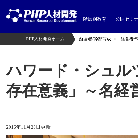
階層別教育
公開セミ
PHP人材開発ホーム
経営者/幹部育成
経営者/
ハワード・シュル
存在意義」～名経
2016年11月28日更新