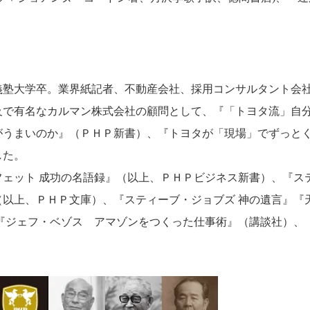
應義塾大学卒。業界紙記者、不動産会社、採用コンサルタント会
及で有名なカルマン株式会社の顧問として、『「トヨタ流」自
がうまいのか』（ＰＨＰ新書）、『トヨタが「現場」でずっと
した。
ェット 成功の名語録』（以上、ＰＨＰビジネス新書）、『ス
以上、ＰＨＰ文庫）、『スティーブ・ジョブズ 神の遺言』『
『ジェフ・ベゾス アマゾンをつくった仕事術』（講談社）、