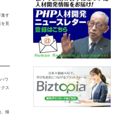
昇進す
業を見
者ハワ
ックス
動、帰