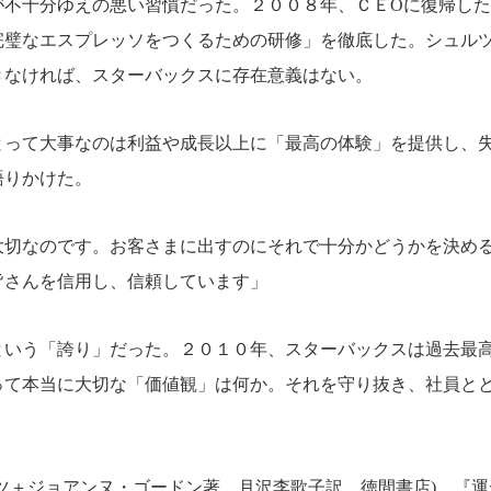
が不十分ゆえの悪い習慣だった。２００８年、ＣＥОに復帰し
完璧なエスプレッソをつくるための研修」を徹底した。シュル
きなければ、スターバックスに存在意義はない。
とって大事なのは利益や成長以上に「最高の体験」を提供し、
語りかけた。
大切なのです。お客さまに出すのにそれで十分かどうかを決め
皆さんを信用し、信頼しています」
という「誇り」だった。２０１０年、スターバックスは過去最
って本当に大切な「価値観」は何か。それを守り抜き、社員と
ツ＋ジョアンヌ・ゴードン著、月沢李歌子訳、徳間書店)、『運