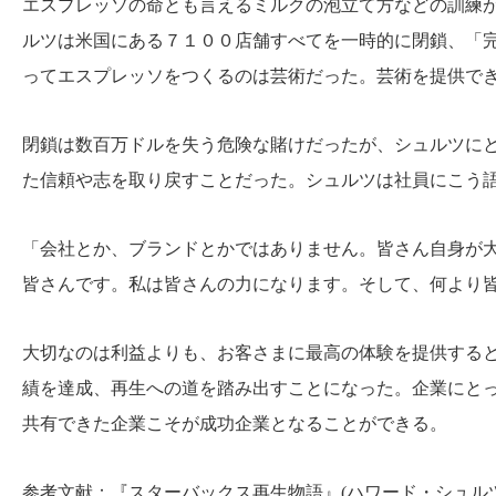
エスプレッソの命とも言えるミルクの泡立て方などの訓練
ルツは米国にある７１００店舗すべてを一時的に閉鎖、「
ってエスプレッソをつくるのは芸術だった。芸術を提供で
閉鎖は数百万ドルを失う危険な賭けだったが、シュルツに
た信頼や志を取り戻すことだった。シュルツは社員にこう
「会社とか、ブランドとかではありません。皆さん自身が
皆さんです。私は皆さんの力になります。そして、何より
大切なのは利益よりも、お客さまに最高の体験を提供する
績を達成、再生への道を踏み出すことになった。企業にと
共有できた企業こそが成功企業となることができる。
参考文献：『スターバックス再生物語』(ハワード・シュル