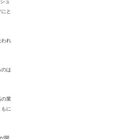
たシュ
ツにと
失われ
るのは
高の業
ともに
が開