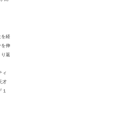
社を経
分を伸
くり返
ティ
天才
『１