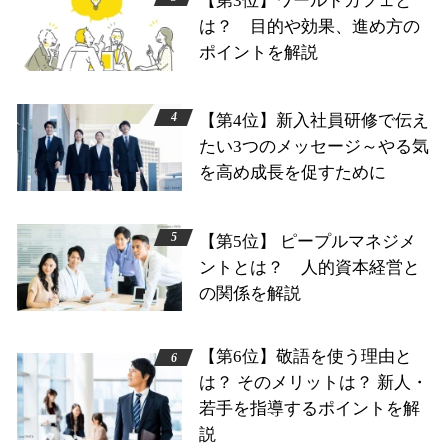
【第3位】ワールドカフェと
は？ 目的や効果、進め方の
ポイントを解説
【第4位】新入社員研修で伝え
たい3つのメッセージ～やる気
を高め成長を促すために
【第5位】 ピープルマネジメ
ントとは？ 人的資本経営と
の関係を解説
【第6位】敬語を使う理由と
は？ そのメリットは？ 新人・
若手を指導するポイントを解
説