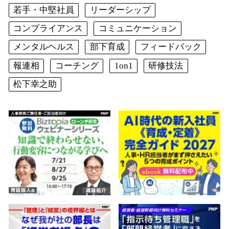
若手・中堅社員
リーダーシップ
コンプライアンス
コミュニケーション
メンタルヘルス
部下育成
フィードバック
報連相
コーチング
1on1
研修技法
松下幸之助