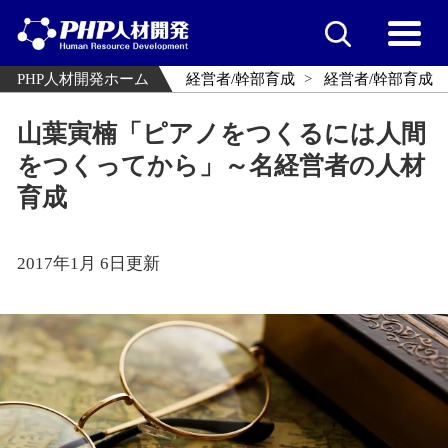
PHP人材開発ホーム
経営者/幹部育成
経営者/幹部育成
山葉寅楠「ピアノをつくるには人間
をつくってから」～名経営者の人材
育成
2017年1月 6日更新