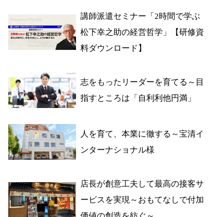
講師派遣セミナー「2時間で学ぶ
松下幸之助の経営哲学」【研修資
料ダウンロード】
志をもったリーダーを育てる～目
指すところは「自利利他円満」
人を育て、本業に徹する～宝清イ
ンターナショナル様
店長が創意工夫して最高の接客サ
ービスを実現～おもてなしで付加
価値の創造を紡ぐ～