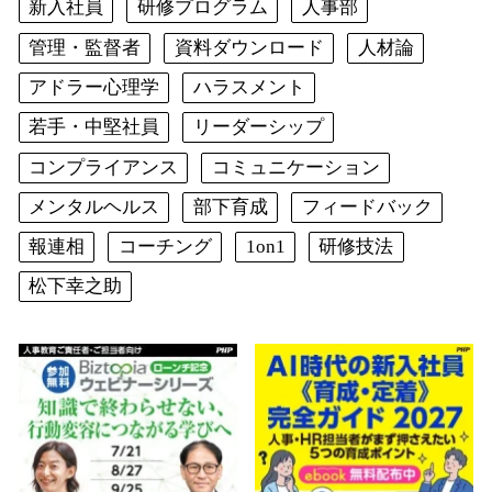
新入社員
研修プログラム
人事部
管理・監督者
資料ダウンロード
人材論
アドラー心理学
ハラスメント
若手・中堅社員
リーダーシップ
コンプライアンス
コミュニケーション
メンタルヘルス
部下育成
フィードバック
報連相
コーチング
1on1
研修技法
松下幸之助