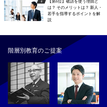
【第6位】敬語を使う理由と
は？ そのメリットは？ 新人・
若手を指導するポイントを解
説
階層別教育のご提案