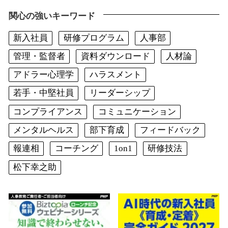
関心の強いキーワード
新入社員
研修プログラム
人事部
管理・監督者
資料ダウンロード
人材論
アドラー心理学
ハラスメント
若手・中堅社員
リーダーシップ
コンプライアンス
コミュニケーション
メンタルヘルス
部下育成
フィードバック
報連相
コーチング
1on1
研修技法
松下幸之助