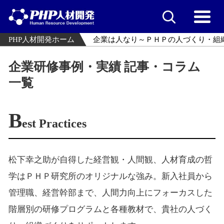
PHP人材開発ホーム
企業は人なり～ＰＨＰの人づくり・組
企業研修事例・実績 記事・コラム
一覧
B
est Practices
松下幸之助が自得した経営観・人間観、人材育成の哲
学はＰＨＰ研究所のオリジナルな強み。新入社員から
管理職、経営幹部まで、人間力向上にフォーカスした
階層別の研修プログラムと各種教材で、貴社の人づく