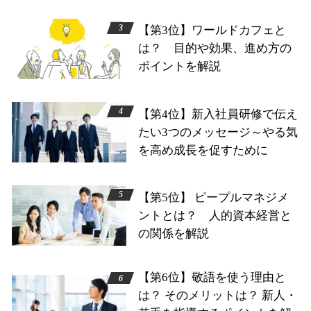
【第3位】ワールドカフェと
は？ 目的や効果、進め方の
ポイントを解説
【第4位】新入社員研修で伝え
たい3つのメッセージ～やる気
を高め成長を促すために
【第5位】 ピープルマネジメ
ントとは？ 人的資本経営と
の関係を解説
【第6位】敬語を使う理由と
は？ そのメリットは？ 新人・