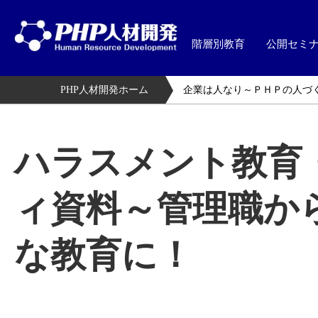
階層別教育
公開セミ
PHP人材開発ホーム
企業は人なり～ＰＨＰの人づ
ハラスメント教育
ィ資料～管理職か
な教育に！