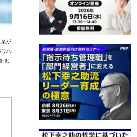
企業が
パワハ
師派