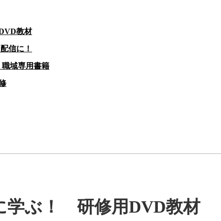
DVD教材
ト配信に！
・職域専用書籍
修
学ぶ！ 研修用DVD教材