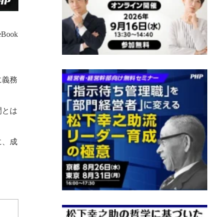
ook
に義務
間とは
に、成