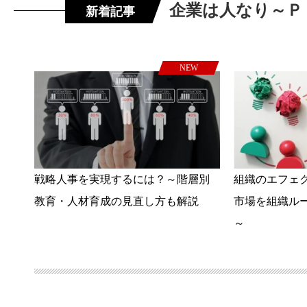
企業は人なり～Ｐ
新着記事
NEW
戦略人事を実現するには？～階層別
組織のエフェ
教育・人材育成の見直し方も解説
市場を組織ル
～