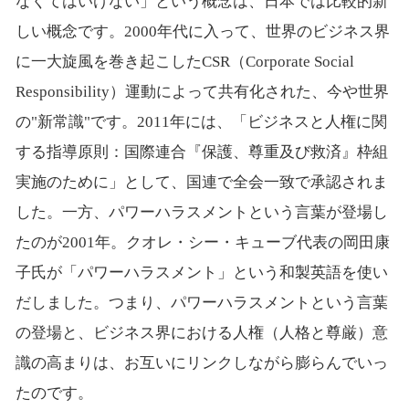
なくてはいけない」という概念は、日本では比較的新
しい概念です。2000年代に入って、世界のビジネス界
に一大旋風を巻き起こしたCSR（Corporate Social
Responsibility）運動によって共有化された、今や世界
の"新常識"です。2011年には、「ビジネスと人権に関
する指導原則：国際連合『保護、尊重及び救済』枠組
実施のために」として、国連で全会一致で承認されま
した。一方、パワーハラスメントという言葉が登場し
たのが2001年。クオレ・シー・キューブ代表の岡田康
子氏が「パワーハラスメント」という和製英語を使い
だしました。つまり、パワーハラスメントという言葉
の登場と、ビジネス界における人権（人格と尊厳）意
識の高まりは、お互いにリンクしながら膨らんでいっ
たのです。