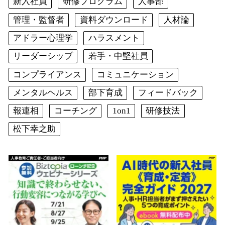
新入社員
研修プログラム
人事部
管理・監督者
資料ダウンロード
人材論
アドラー心理学
ハラスメント
リーダーシップ
若手・中堅社員
コンプライアンス
コミュニケーション
メンタルヘルス
部下育成
フィードバック
報連相
コーチング
1on1
研修技法
松下幸之助