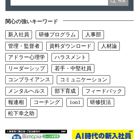
関心の強いキーワード
新入社員
研修プログラム
人事部
管理・監督者
資料ダウンロード
人材論
アドラー心理学
ハラスメント
リーダーシップ
若手・中堅社員
コンプライアンス
コミュニケーション
メンタルヘルス
部下育成
フィードバック
報連相
コーチング
1on1
研修技法
松下幸之助