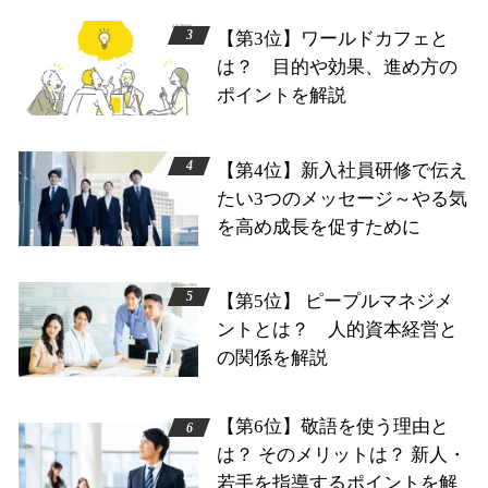
【第3位】ワールドカフェと
は？ 目的や効果、進め方の
ポイントを解説
【第4位】新入社員研修で伝え
たい3つのメッセージ～やる気
を高め成長を促すために
【第5位】 ピープルマネジメ
ントとは？ 人的資本経営と
の関係を解説
【第6位】敬語を使う理由と
は？ そのメリットは？ 新人・
若手を指導するポイントを解