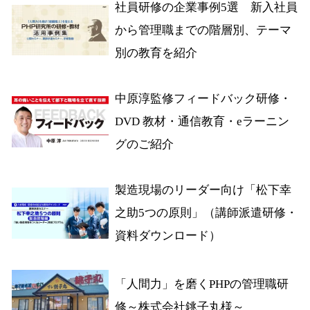
社員研修の企業事例5選 新入社員
から管理職までの階層別、テーマ
別の教育を紹介
中原淳監修フィードバック研修・
DVD 教材・通信教育・eラーニン
グのご紹介
製造現場のリーダー向け「松下幸
之助5つの原則」（講師派遣研修・
資料ダウンロード）
「人間力」を磨くPHPの管理職研
修～株式会社銚子丸様～