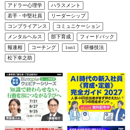
アドラー心理学
ハラスメント
若手・中堅社員
リーダーシップ
コンプライアンス
コミュニケーション
メンタルヘルス
部下育成
フィードバック
報連相
コーチング
1on1
研修技法
松下幸之助