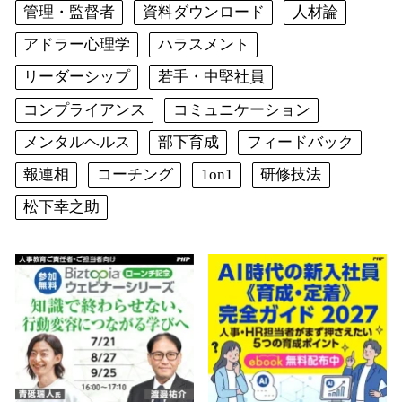
管理・監督者
資料ダウンロード
人材論
アドラー心理学
ハラスメント
リーダーシップ
若手・中堅社員
コンプライアンス
コミュニケーション
メンタルヘルス
部下育成
フィードバック
報連相
コーチング
1on1
研修技法
松下幸之助