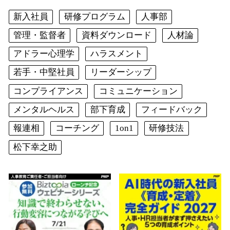
新入社員
研修プログラム
人事部
管理・監督者
資料ダウンロード
人材論
アドラー心理学
ハラスメント
若手・中堅社員
リーダーシップ
コンプライアンス
コミュニケーション
メンタルヘルス
部下育成
フィードバック
報連相
コーチング
1on1
研修技法
松下幸之助