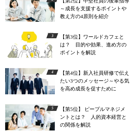
【第2位】中堅社員の後輩指導
～成長を支援するポイントや
教え方の4原則を紹介
【第3位】ワールドカフェと
は？ 目的や効果、進め方の
ポイントを解説
【第4位】新入社員研修で伝え
たい3つのメッセージ～やる気
を高め成長を促すために
【第5位】 ピープルマネジメ
ントとは？ 人的資本経営と
の関係を解説