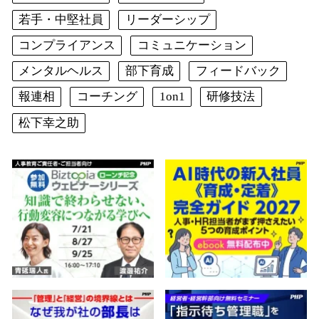
若手・中堅社員
リーダーシップ
コンプライアンス
コミュニケーション
メンタルヘルス
部下育成
フィードバック
報連相
コーチング
1on1
研修技法
松下幸之助