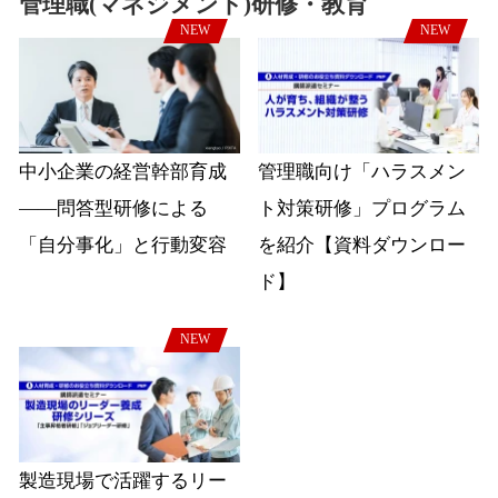
管理職(マネジメント)研修・教育
NEW
NEW
中小企業の経営幹部育成
管理職向け「ハラスメン
――問答型研修による
ト対策研修」プログラム
「自分事化」と行動変容
を紹介【資料ダウンロー
ド】
NEW
製造現場で活躍するリー