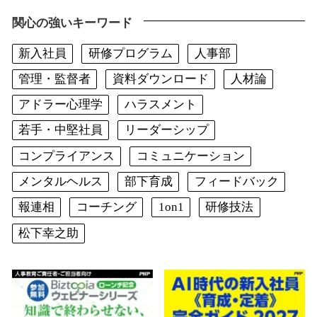
関心の強いキーワード
新入社員
研修プログラム
人事部
管理・監督者
資料ダウンロード
人材論
アドラー心理学
ハラスメント
若手・中堅社員
リーダーシップ
コンプライアンス
コミュニケーション
メンタルヘルス
部下育成
フィードバック
報連相
コーチング
1on1
研修技法
松下幸之助