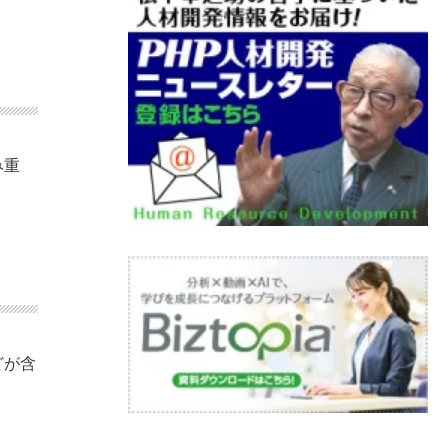
み重
どが含