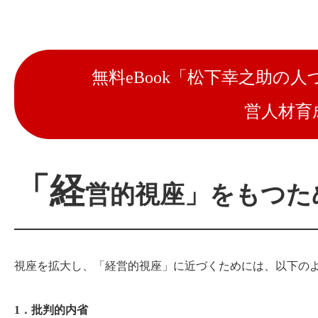
無料eBook「松下幸之助の
営人材育
「経
営的視座」をもつた
視座を拡大し、「経営的視座」に近づくためには、以下の
1．批判的内省