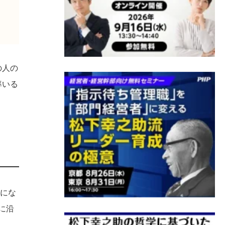
の人の
率いる
人にな
に沿