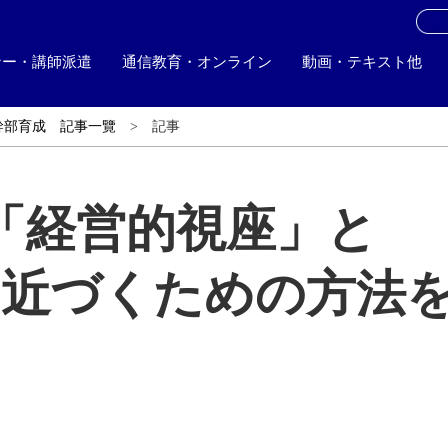
お
ナー・講師派遣
通信教育・オンライン
動画・テキスト他
幹部育成 記事一覽
記事
「経営的視座」と
と近づくための方法