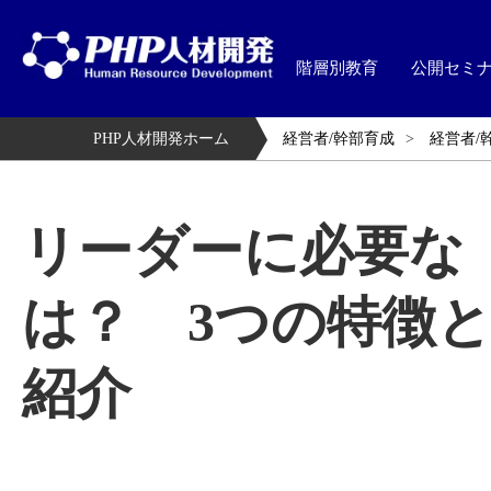
階層別教育
公開セミ
PHP人材開発ホーム
経営者/幹部育成
経営者/
リーダーに必要な
は？ 3つの特徴
紹介