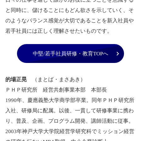
と同時に、儲けることにもどん欲さを示していく、そ
のようなバランス感覚が大切であることを新入社員や
若手社員には正しく理解させたいものです。
中堅/若手社員研修・教育TOPへ
的場正晃
（まとば・まさあき）
ＰＨＰ研究所 経営共創事業本部 本部長
1990年、慶應義塾大学商学部卒業。同年ＰＨＰ研究所
入社、研修局に配属。以後、一貫して研修事業に携わ
り、普及、企画、プログラム開発、講師活動に従事。
2003年神戸大学大学院経営学研究科でミッション経営