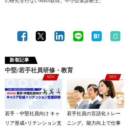
の研究を行ないMBA取得。中小企業診断士。
新着記事
中堅/若手社員研修・教育
NEW
NEW
若手・中堅社員向け キャ
若手社員の言語化トレー
リア形成×リテンション支
ニング。能力向上で仕事