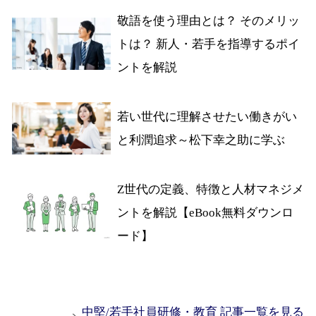
敬語を使う理由とは？ そのメリッ
トは？ 新人・若手を指導するポイ
ントを解説
若い世代に理解させたい働きがい
と利潤追求～松下幸之助に学ぶ
Z世代の定義、特徴と人材マネジメ
ントを解説【eBook無料ダウンロ
ード】
中堅/若手社員研修・教育 記事一覧を見る