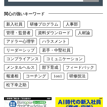
関心の強いキーワード
新入社員
研修プログラム
人事部
管理・監督者
資料ダウンロード
人材論
アドラー心理学
ハラスメント
リーダーシップ
若手・中堅社員
コンプライアンス
コミュニケーション
メンタルヘルス
部下育成
フィードバック
報連相
コーチング
1on1
研修技法
松下幸之助