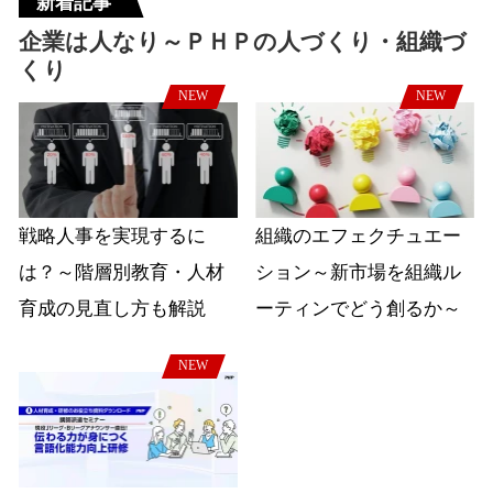
新着記事
企業は人なり～ＰＨＰの人づくり・組織づ
くり
NEW
NEW
戦略人事を実現するに
組織のエフェクチュエー
は？～階層別教育・人材
ション～新市場を組織ル
育成の見直し方も解説
ーティンでどう創るか～
NEW