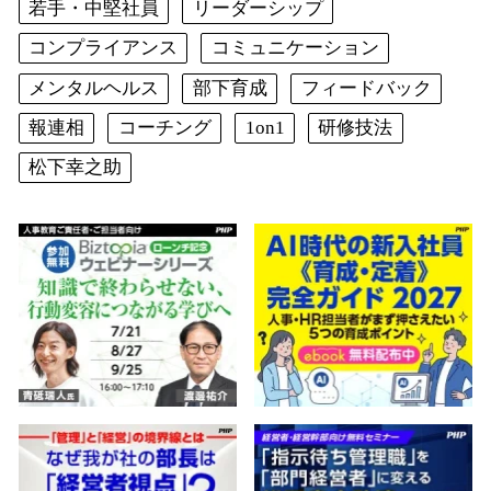
若手・中堅社員
リーダーシップ
コンプライアンス
コミュニケーション
メンタルヘルス
部下育成
フィードバック
報連相
コーチング
1on1
研修技法
松下幸之助