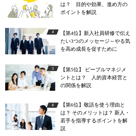
は？ 目的や効果、進め方の
ポイントを解説
【第4位】新入社員研修で伝え
たい3つのメッセージ～やる気
を高め成長を促すために
【第5位】 ピープルマネジメ
ントとは？ 人的資本経営と
の関係を解説
【第6位】敬語を使う理由と
は？ そのメリットは？ 新人・
若手を指導するポイントを解
説