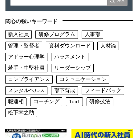
関心の強いキーワード
新入社員
研修プログラム
人事部
管理・監督者
資料ダウンロード
人材論
アドラー心理学
ハラスメント
若手・中堅社員
リーダーシップ
コンプライアンス
コミュニケーション
メンタルヘルス
部下育成
フィードバック
報連相
コーチング
1on1
研修技法
松下幸之助