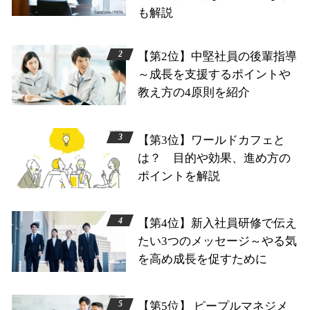
も解説
【第2位】中堅社員の後輩指導
～成長を支援するポイントや
教え方の4原則を紹介
【第3位】ワールドカフェと
は？ 目的や効果、進め方の
ポイントを解説
【第4位】新入社員研修で伝え
たい3つのメッセージ～やる気
を高め成長を促すために
【第5位】 ピープルマネジメ