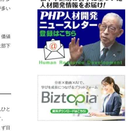
が多い
、価値
は部下
人ひと
す。
まず目