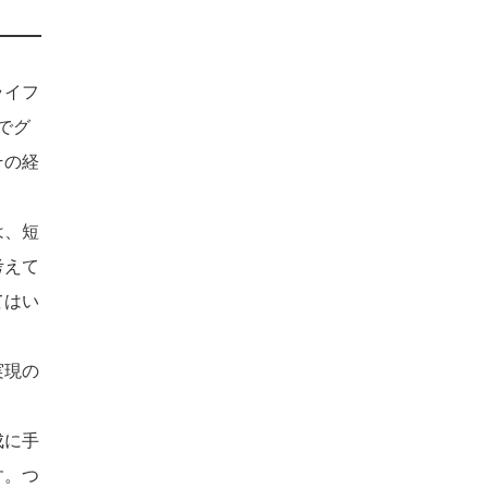
ライフ
でグ
その経
は、短
考えて
てはい
実現の
成に手
す。つ