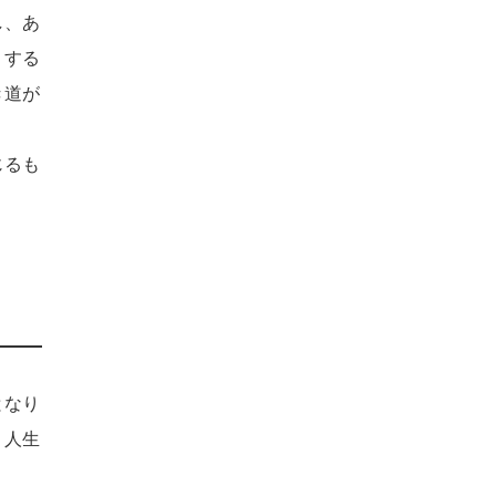
し、あ
うする
き道が
じるも
となり
、人生