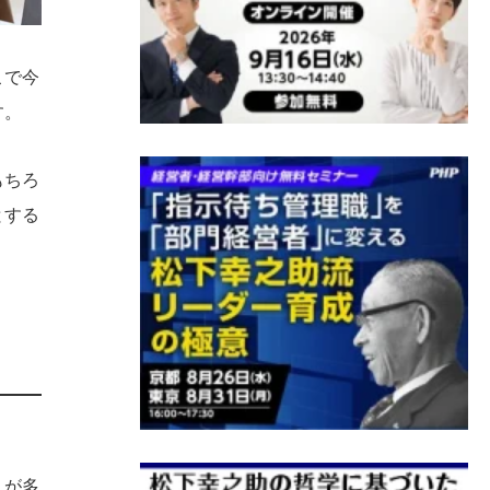
こで今
す。
もちろ
とする
人が多