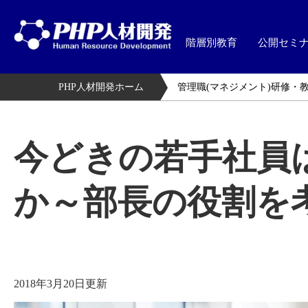
階層別教育
公開セミ
PHP人材開発ホーム
管理職(マネジメント)研修・
今どきの若手社員
か～部長の役割を
2018年3月20日更新