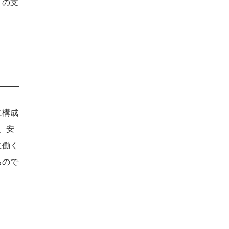
りの支
に構成
、安
に働く
るので