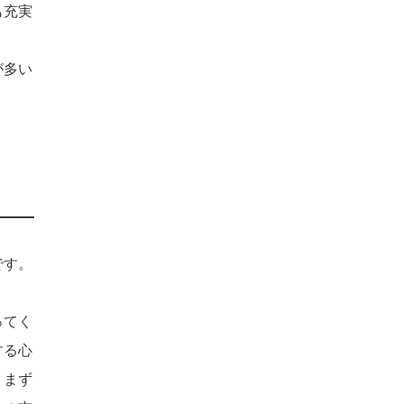
も充実
が多い
です。
ってく
する心
。まず