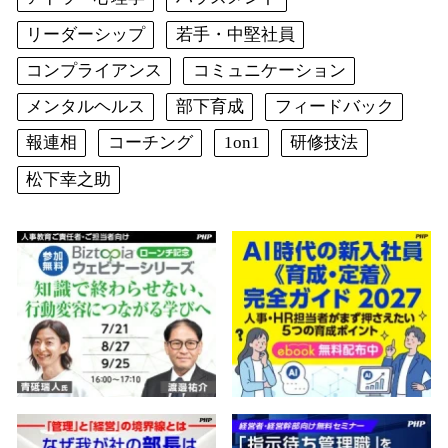
リーダーシップ
若手・中堅社員
コンプライアンス
コミュニケーション
メンタルヘルス
部下育成
フィードバック
報連相
コーチング
1on1
研修技法
松下幸之助