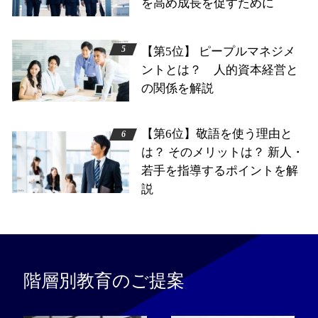
を高め成長を促すために
【第5位】 ピープルマネジメ
ントとは？ 人的資本経営と
の関係を解説
【第6位】敬語を使う理由と
は？ そのメリットは？ 新人・
若手を指導するポイントを解
説
階層別教育のご提案