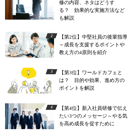
修の内容、ネタはどうす
る？ 効果的な実施方法など
も解説
【第2位】中堅社員の後輩指導
～成長を支援するポイントや
教え方の4原則を紹介
【第3位】ワールドカフェと
は？ 目的や効果、進め方の
ポイントを解説
【第4位】新入社員研修で伝え
たい3つのメッセージ～やる気
を高め成長を促すために