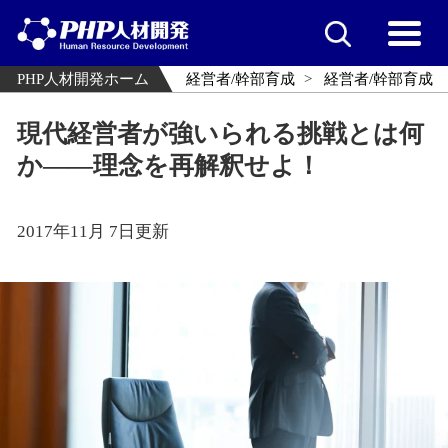
PHP人材開発ホーム
経営者/幹部育成
経営者/幹部育成
現代経営者が強いられる挑戦とは何
か――理念を再解釈せよ！
2017年11月 7日更新