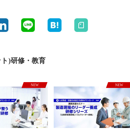
ント)研修・教育
NEW
NEW