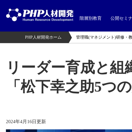
階層別教育
公開セミ
PHP人材開発ホーム
管理職(マネジメント)研修・
リーダー育成と組
「松下幸之助5つ
2024年4月16日更新