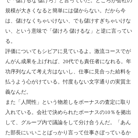
で「儲けるな 儲けろ」と言っていた。ところが会社の
規模が大きくなると簡単には儲からない。だから今
は、儲けなくちゃいけない、でも儲けすぎちゃいけな
い、という意味で「儲けろ 儲けるな」と逆に言ってい
る。
評価についてもシビアに見ているよ。激流コースでが
んがん成果を上げれば、20代でも責任者になれる。年
功序列なんて考え方はないし、仕事に見合った給料を
払うよう心がけている。忖度もない文字通りの実質主
義なんだ。
また「人間性」という物差しをボーナスの査定に取り
入れている。会社で決められたボーナスの10％を拠出
して、グループ内で議論をして分け合うんだ。「あん
た部長にいいことばっかり言って仕事さぼっているか