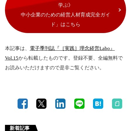
学ぶ》
中小企業のための経営人材育成完全ガイ
ド」はこちら
本記事は、
電子季刊誌『［実践］理念経営Labo』
Vol.15
から転載したものです。登録不要、全編無料で
お読みいただけますので是非ご覧ください。
新着記事