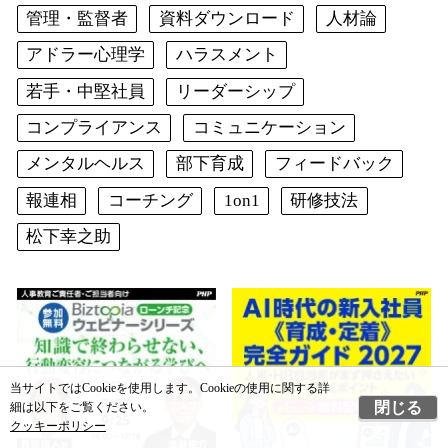
管理・監督者
資料ダウンロード
人材論
アドラー心理学
ハラスメント
若手・中堅社員
リーダーシップ
コンプライアンス
コミュニケーション
メンタルヘルス
部下育成
フィードバック
報連相
コーチング
1on1
研修技法
松下幸之助
当サイトではCookieを使用します。Cookieの使用に関する詳
閉じる
細は以下をご覧ください。
クッキーポリシー