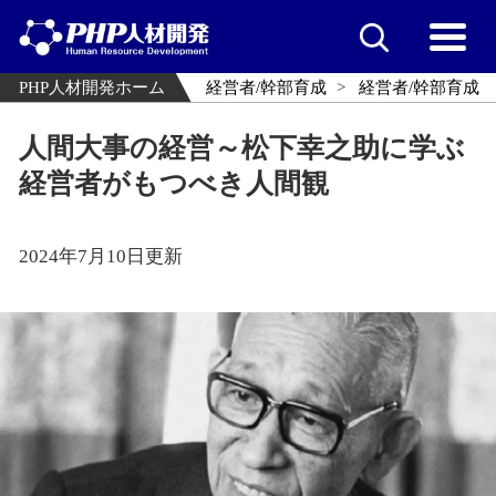
PHP人材開発ホーム
経営者/幹部育成
経営者/幹部育成
人間大事の経営～松下幸之助に学ぶ
経営者がもつべき人間観
2024年7月10日更新