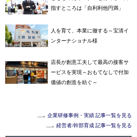
指すところは「自利利他円満」
人を育て、本業に徹する～宝清イ
ンターナショナル様
店長が創意工夫して最高の接客サ
ービスを実現～おもてなしで付加
価値の創造を紡ぐ～
企業研修事例・実績 記事一覧を見る
経営者/幹部育成 記事一覧を見る