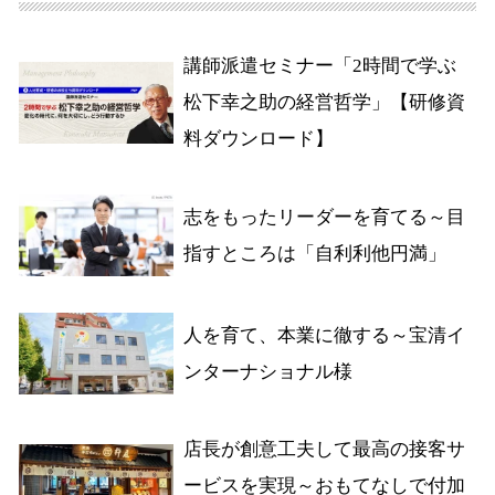
講師派遣セミナー「2時間で学ぶ
松下幸之助の経営哲学」【研修資
料ダウンロード】
志をもったリーダーを育てる～目
指すところは「自利利他円満」
人を育て、本業に徹する～宝清イ
ンターナショナル様
店長が創意工夫して最高の接客サ
ービスを実現～おもてなしで付加