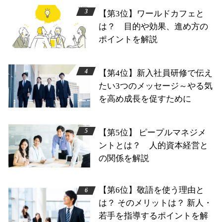
【第3位】ワールドカフェと
は？ 目的や効果、進め方の
ポイントを解説
【第4位】新入社員研修で伝え
たい3つのメッセージ～やる気
を高め成長を促すために
【第5位】 ピープルマネジメ
ントとは？ 人的資本経営と
の関係を解説
【第6位】敬語を使う理由と
は？ そのメリットは？ 新人・
若手を指導するポイントを解