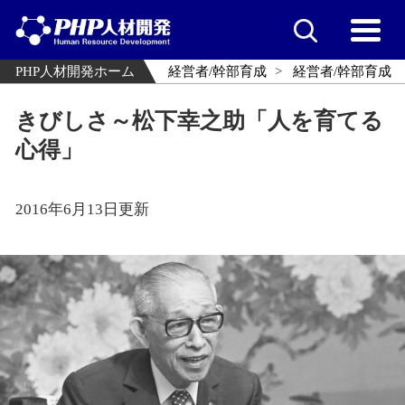
PHP人材開発ホーム
経営者/幹部育成
経営者/幹部育成
きびしさ～松下幸之助「人を育てる
心得」
2016年6月13日更新