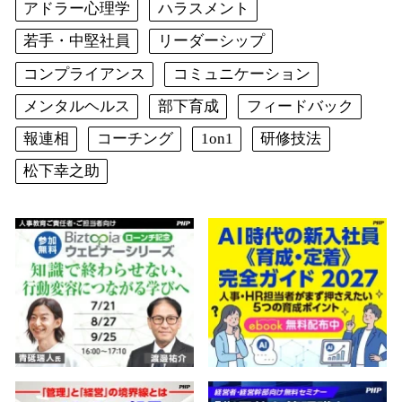
アドラー心理学
ハラスメント
若手・中堅社員
リーダーシップ
コンプライアンス
コミュニケーション
メンタルヘルス
部下育成
フィードバック
報連相
コーチング
1on1
研修技法
松下幸之助