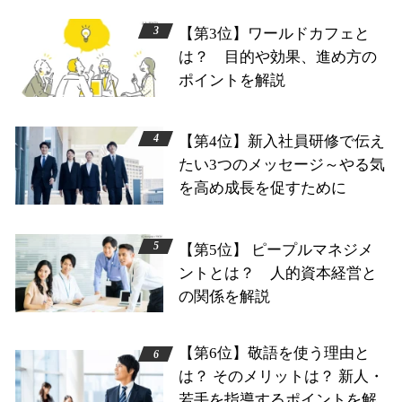
【第3位】ワールドカフェと
は？ 目的や効果、進め方の
ポイントを解説
【第4位】新入社員研修で伝え
たい3つのメッセージ～やる気
を高め成長を促すために
【第5位】 ピープルマネジメ
ントとは？ 人的資本経営と
の関係を解説
【第6位】敬語を使う理由と
は？ そのメリットは？ 新人・
若手を指導するポイントを解