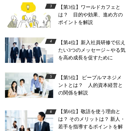
【第3位】ワールドカフェと
は？ 目的や効果、進め方の
ポイントを解説
【第4位】新入社員研修で伝え
たい3つのメッセージ～やる気
を高め成長を促すために
【第5位】 ピープルマネジメ
ントとは？ 人的資本経営と
の関係を解説
【第6位】敬語を使う理由と
は？ そのメリットは？ 新人・
若手を指導するポイントを解