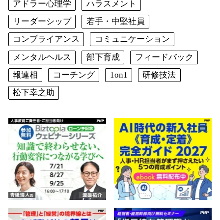
アドラー心理学
ハラスメント
リーダーシップ
若手・中堅社員
コンプライアンス
コミュニケーション
メンタルヘルス
部下育成
フィードバック
報連相
コーチング
1on1
研修技法
松下幸之助