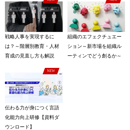
戦略人事を実現するに
組織のエフェクチュエー
は？～階層別教育・人材
ション～新市場を組織ル
育成の見直し方も解説
ーティンでどう創るか～
NEW
伝わる力が身につく言語
化能力向上研修【資料ダ
ウンロード】