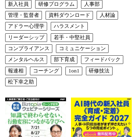
新入社員
研修プログラム
人事部
管理・監督者
資料ダウンロード
人材論
アドラー心理学
ハラスメント
リーダーシップ
若手・中堅社員
コンプライアンス
コミュニケーション
メンタルヘルス
部下育成
フィードバック
報連相
コーチング
1on1
研修技法
松下幸之助