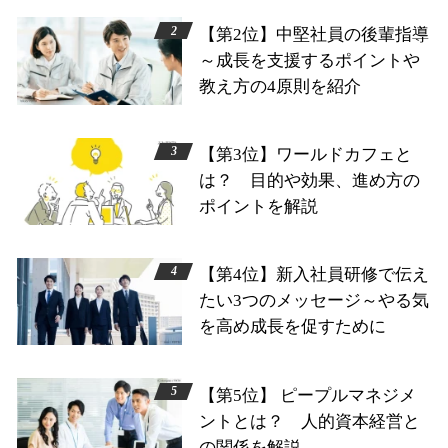
【第2位】中堅社員の後輩指導
～成長を支援するポイントや
教え方の4原則を紹介
【第3位】ワールドカフェと
は？ 目的や効果、進め方の
ポイントを解説
【第4位】新入社員研修で伝え
たい3つのメッセージ～やる気
を高め成長を促すために
【第5位】 ピープルマネジメ
ントとは？ 人的資本経営と
の関係を解説