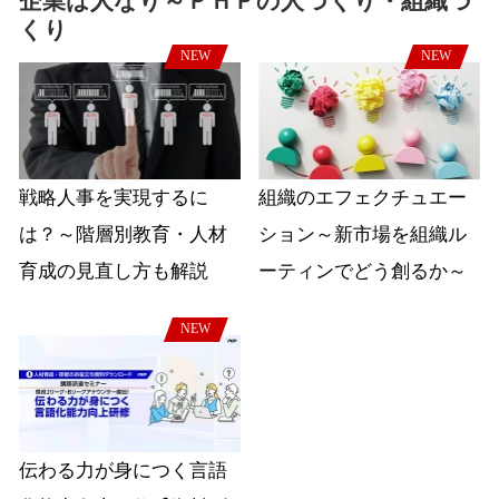
企業は人なり～ＰＨＰの人づくり・組織づ
くり
NEW
NEW
戦略人事を実現するに
組織のエフェクチュエー
は？～階層別教育・人材
ション～新市場を組織ル
育成の見直し方も解説
ーティンでどう創るか～
NEW
伝わる力が身につく言語