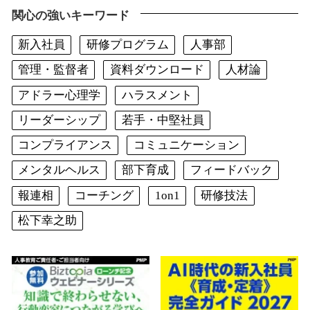
関心の強いキーワード
新入社員
研修プログラム
人事部
管理・監督者
資料ダウンロード
人材論
アドラー心理学
ハラスメント
リーダーシップ
若手・中堅社員
コンプライアンス
コミュニケーション
メンタルヘルス
部下育成
フィードバック
報連相
コーチング
1on1
研修技法
松下幸之助