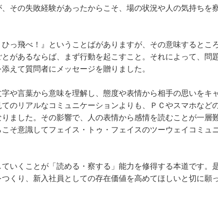
が、その失敗経験があったからこそ、場の状況や人の気持ちを
、ひっ飛べ！』ということばがありますが、その意味するとこ
ごとがあるならば、まず行動を起こすこと。それによって、問
を添えて質問者にメッセージを贈りました。
文字や言葉から意味を理解し、態度や表情から相手の思いをキ
見てのリアルなコミュニケーションよりも、ＰＣやスマホなど
なりました。その影響で、人の表情から感情を読むことが一層
らこそ意識してフェイス・トゥ・フェイスのツーウェイコミュ
していくことが「読める・察する」能力を修得する本道です。
をつくり、新入社員としての存在価値を高めてほしいと切に願