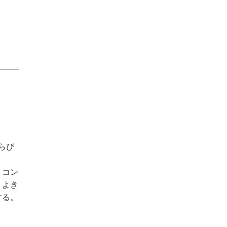
らび
、コン
りよき
する。