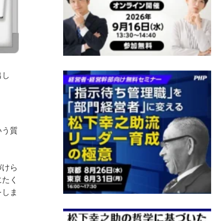
出し
いう質
づけら
にたく
をしま