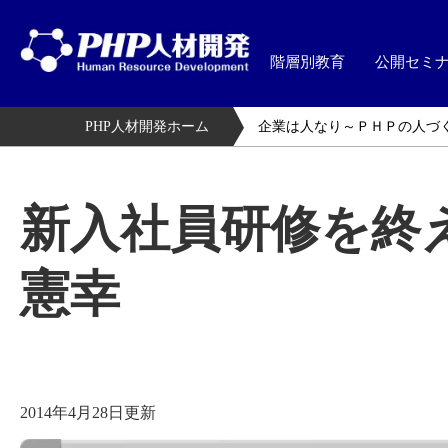
階層別教育
公開セミ
PHP人材開発ホーム
企業は人なり～ＰＨＰの人づ
新入社員研修を終
憲幸
2014年4月28日更新