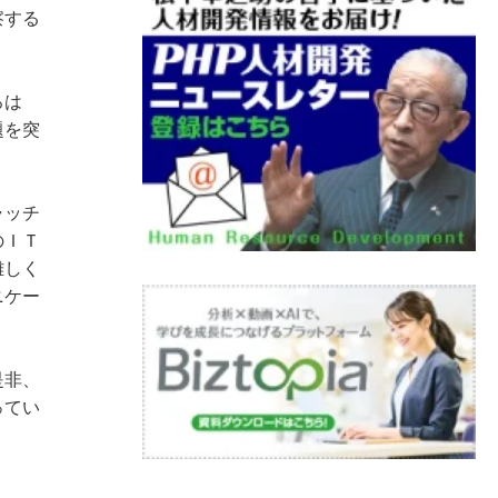
察する
ろは
題を突
ャッチ
のＩＴ
難しく
ニケー
是非、
ってい