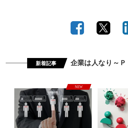
企業は人なり～Ｐ
新着記事
NEW