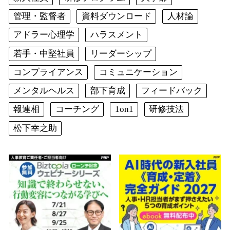
管理・監督者
資料ダウンロード
人材論
アドラー心理学
ハラスメント
若手・中堅社員
リーダーシップ
コンプライアンス
コミュニケーション
メンタルヘルス
部下育成
フィードバック
報連相
コーチング
1on1
研修技法
松下幸之助