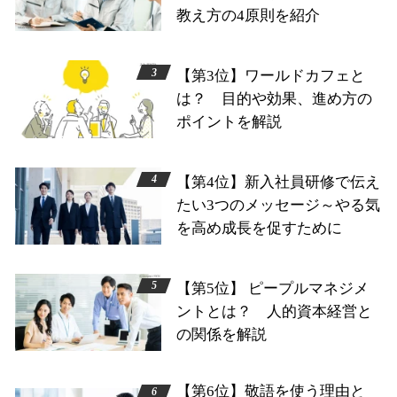
教え方の4原則を紹介
【第3位】ワールドカフェと
は？ 目的や効果、進め方の
ポイントを解説
【第4位】新入社員研修で伝え
たい3つのメッセージ～やる気
を高め成長を促すために
【第5位】 ピープルマネジメ
ントとは？ 人的資本経営と
の関係を解説
【第6位】敬語を使う理由と