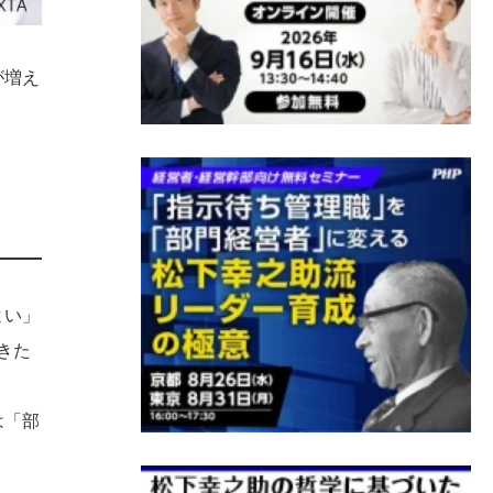
が増え
よい」
きた
は「部