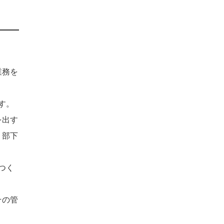
業務を
す。
を出す
、部下
つく
その管