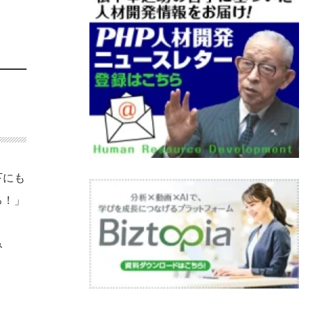
下にも
ろ！」
み