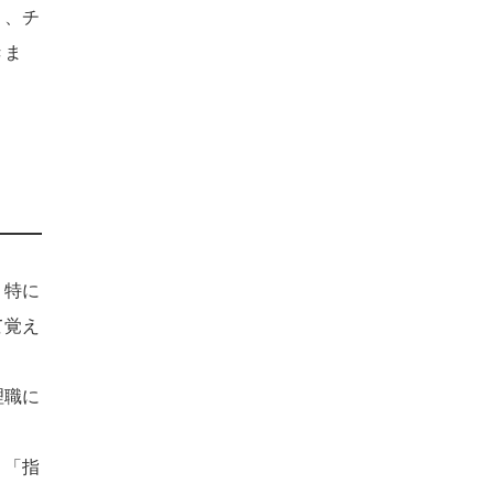
り、チ
きま
。特に
て覚え
理職に
。「指