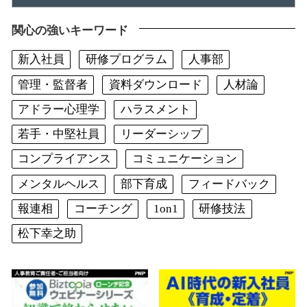
関心の強いキーワード
新入社員
研修プログラム
人事部
管理・監督者
資料ダウンロード
人材論
アドラー心理学
ハラスメント
若手・中堅社員
リーダーシップ
コンプライアンス
コミュニケーション
メンタルヘルス
部下育成
フィードバック
報連相
コーチング
1on1
研修技法
松下幸之助