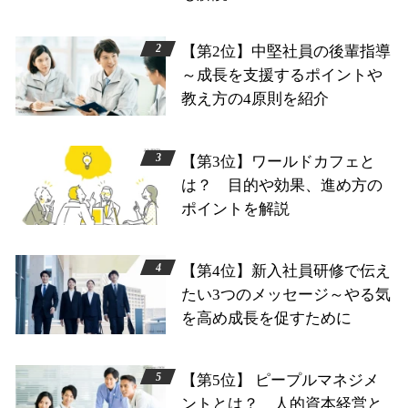
【第2位】中堅社員の後輩指導
～成長を支援するポイントや
教え方の4原則を紹介
【第3位】ワールドカフェと
は？ 目的や効果、進め方の
ポイントを解説
【第4位】新入社員研修で伝え
たい3つのメッセージ～やる気
を高め成長を促すために
【第5位】 ピープルマネジメ
ントとは？ 人的資本経営と