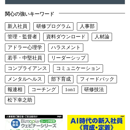
関心の強いキーワード
新入社員
研修プログラム
人事部
管理・監督者
資料ダウンロード
人材論
アドラー心理学
ハラスメント
若手・中堅社員
リーダーシップ
コンプライアンス
コミュニケーション
メンタルヘルス
部下育成
フィードバック
報連相
コーチング
1on1
研修技法
松下幸之助