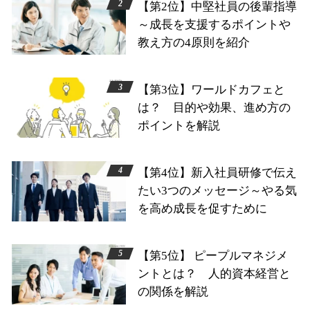
【第2位】中堅社員の後輩指導
～成長を支援するポイントや
教え方の4原則を紹介
【第3位】ワールドカフェと
は？ 目的や効果、進め方の
ポイントを解説
【第4位】新入社員研修で伝え
たい3つのメッセージ～やる気
を高め成長を促すために
【第5位】 ピープルマネジメ
ントとは？ 人的資本経営と
の関係を解説