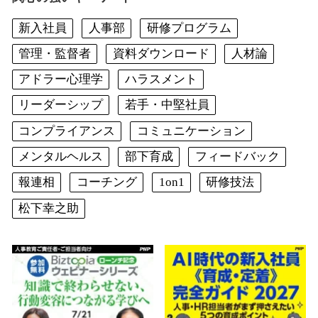
新入社員
人事部
研修プログラム
管理・監督者
資料ダウンロード
人材論
アドラー心理学
ハラスメント
リーダーシップ
若手・中堅社員
コンプライアンス
コミュニケーション
メンタルヘルス
部下育成
フィードバック
報連相
コーチング
1on1
研修技法
松下幸之助