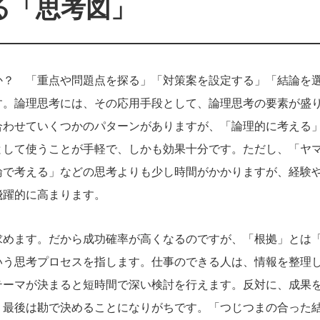
る「思考図」
か？ 「重点や問題点を探る」「対策案を設定する」「結論を
す。論理思考には、その応用手段として、論理思考の要素が盛
合わせていくつかのパターンがありますが、「論理的に考える
として使うことが手軽で、しかも効果十分です。ただし、「ヤ
論で考える」などの思考よりも少し時間がかかりますが、経験
飛躍的に高まります。
求めます。だから成功確率が高くなるのですが、「根拠」とは
いう思考プロセスを指します。仕事のできる人は、情報を整理
テーマが決まると短時間で深い検討を行えます。反対に、成果
、最後は勘で決めることになりがちです。「つじつまの合った