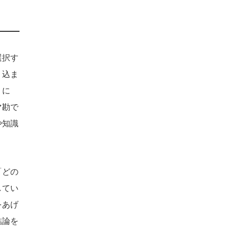
選択す
り込ま
」に
マ勘で
や知識
「どの
してい
をあげ
結論を