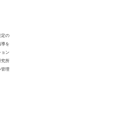
設定の
指導を
ション
研究所
い管理