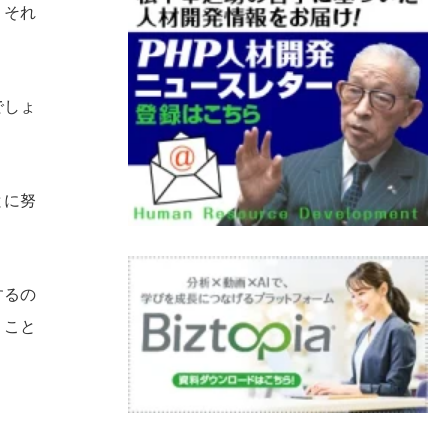
、それ
でしょ
とに努
するの
うこと