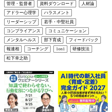
管理・監督者
資料ダウンロード
人材論
アドラー心理学
ハラスメント
リーダーシップ
若手・中堅社員
コンプライアンス
コミュニケーション
メンタルヘルス
部下育成
フィードバック
報連相
コーチング
1on1
研修技法
松下幸之助