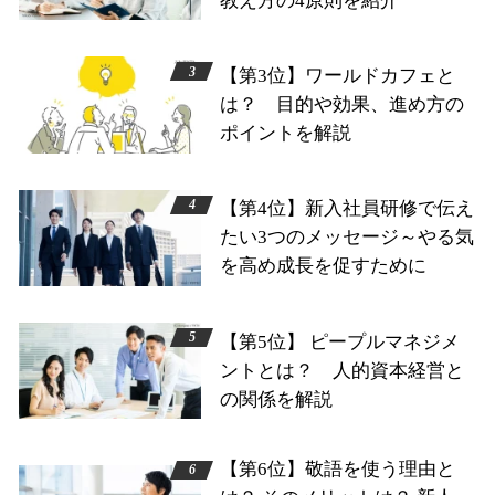
教え方の4原則を紹介
【第3位】ワールドカフェと
は？ 目的や効果、進め方の
ポイントを解説
【第4位】新入社員研修で伝え
たい3つのメッセージ～やる気
を高め成長を促すために
【第5位】 ピープルマネジメ
ントとは？ 人的資本経営と
の関係を解説
【第6位】敬語を使う理由と