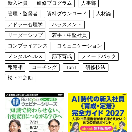
新入社員
研修プログラム
人事部
管理・監督者
資料ダウンロード
人材論
アドラー心理学
ハラスメント
リーダーシップ
若手・中堅社員
コンプライアンス
コミュニケーション
メンタルヘルス
部下育成
フィードバック
報連相
コーチング
1on1
研修技法
松下幸之助