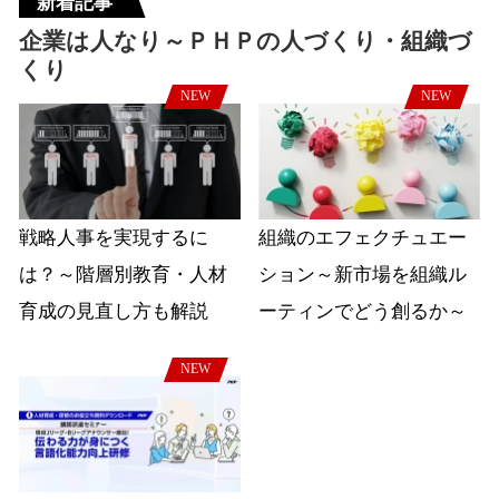
新着記事
企業は人なり～ＰＨＰの人づくり・組織づ
くり
NEW
NEW
戦略人事を実現するに
組織のエフェクチュエー
は？～階層別教育・人材
ション～新市場を組織ル
育成の見直し方も解説
ーティンでどう創るか～
NEW