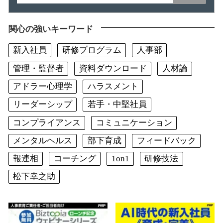
関心の強いキーワード
新入社員
研修プログラム
人事部
管理・監督者
資料ダウンロード
人材論
アドラー心理学
ハラスメント
リーダーシップ
若手・中堅社員
コンプライアンス
コミュニケーション
メンタルヘルス
部下育成
フィードバック
報連相
コーチング
1on1
研修技法
松下幸之助