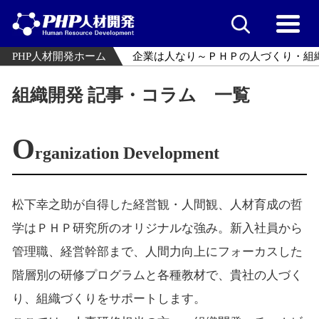
PHP人材開発ホーム
企業は人なり～ＰＨＰの人づくり・組
組織開発 記事・コラム 一覧
O
rganization Development
松下幸之助が自得した経営観・人間観、人材育成の哲
学はＰＨＰ研究所のオリジナルな強み。新入社員から
管理職、経営幹部まで、人間力向上にフォーカスした
階層別の研修プログラムと各種教材で、貴社の人づく
り、組織づくりをサポートします。