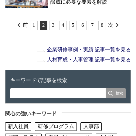
醸成に必要な要素を解説
前
1
2
3
4
5
6
7
8
次
企業研修事例・実績 記事一覧を見る
人材育成・人事管理 記事一覧を見る
キーワードで記事を検索
関心の強いキーワード
新入社員
研修プログラム
人事部