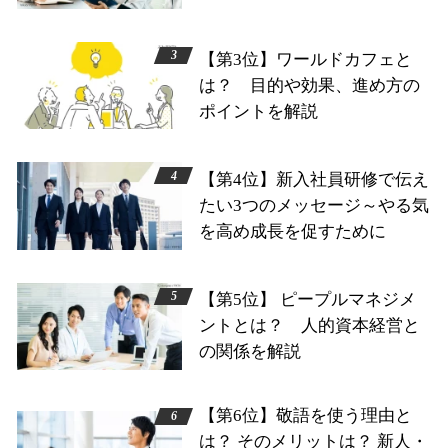
【第3位】ワールドカフェと
は？ 目的や効果、進め方の
ポイントを解説
【第4位】新入社員研修で伝え
たい3つのメッセージ～やる気
を高め成長を促すために
【第5位】 ピープルマネジメ
ントとは？ 人的資本経営と
の関係を解説
【第6位】敬語を使う理由と
は？ そのメリットは？ 新人・