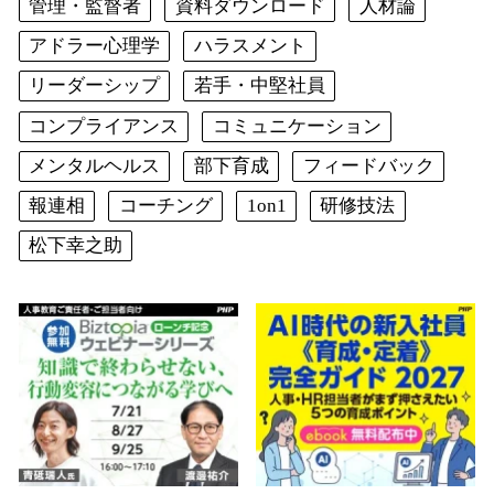
管理・監督者
資料ダウンロード
人材論
アドラー心理学
ハラスメント
リーダーシップ
若手・中堅社員
コンプライアンス
コミュニケーション
メンタルヘルス
部下育成
フィードバック
報連相
コーチング
1on1
研修技法
松下幸之助